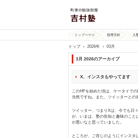
京都の塾 上京区の塾
トップページ
指導方針
入
吉村塾です
トップ
›
2026年
›
03月
3月 2026
のアーカイブ
X、インスタもやってます
このHPを始めた頃は、ケータイで
当然ですね。また、ツイッターとの
ツイッター、つまりXは、今でも日
が、いまは、塾の告知と趣味のこと
が悪いなと思っていました。
ところが、ご存じのようにインスタ