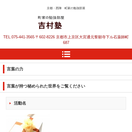
京都・西陣 町家の勉強部屋
京都の塾 上京区の塾
TEL.
075-441-3565
〒602-8226 京都市上京区大宮通元誓願寺下ル石薬師町
吉村塾です
687
言葉の力
言葉が持つ秘められた世界をご覧ください
活動名