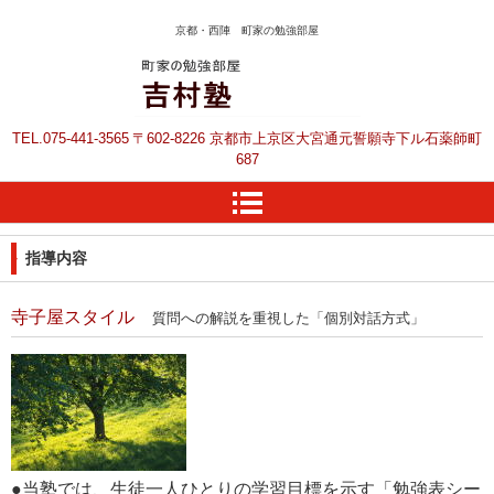
京都・西陣 町家の勉強部屋
京都の塾 上京区の塾
TEL.
075-441-3565
〒602-8226 京都市上京区大宮通元誓願寺下ル石薬師町
吉村塾です
687
指導内容
寺子屋スタイル
質問への解説を重視した「個別対話方式」
●当塾では、生徒一人ひとりの学習目標を示す「勉強表シー